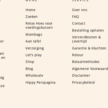
!
MENU
SERVICE
Home
Over ons
Zoeken
FAQ
Relax Hoes voor
Contact
voedingskussen
Bestelling ophalen
Mombags
Verzendkosten &
or
Aan tafel
Levertijd
Verzorging
Garantie & Klachten
 en
Let's play
Retour
n en
Shop
Betaalmethodes
Blog
Algemene Voorwaar
Wholesale
Disclaimer
olg
Hippy Perspagina
Privacybeleid
nze