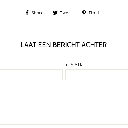
Deel
Tweet
Pin
Share
Tweet
Pin it
op
op
op
Facebook
twitter
Pinterest
LAAT EEN BERICHT ACHTER
E-MAIL