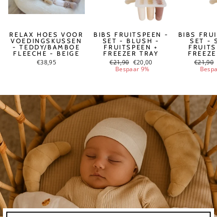
RELAX HOES VOOR
BIBS FRUITSPEEN -
BIBS FRU
VOEDINGSKUSSEN
SET - BLUSH -
SET - 
- TEDDY/BAMBOE
FRUITSPEEN +
FRUITS
FLEECHE - BEIGE
FREEZER TRAY
FREEZE
€38,95
Normale
€21,90
Nu
€20,00
Normal
€21,90
prijs
Bespaar 9%
prijs
Bespa