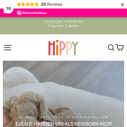
×
25
Reviews
10
Doorgaan
TIJDELIJKE LEVERTIJD
naar
Ongeveer 2 weken
Pause
inhoud
slideshow
HIPPYKIDS
NAVIGATIE
ZOE
DE RELAX HOES VOOR JE VOEDINGSKUSSEN
EVEN JE HANDEN VRIJ ALS NEWBORN MOM